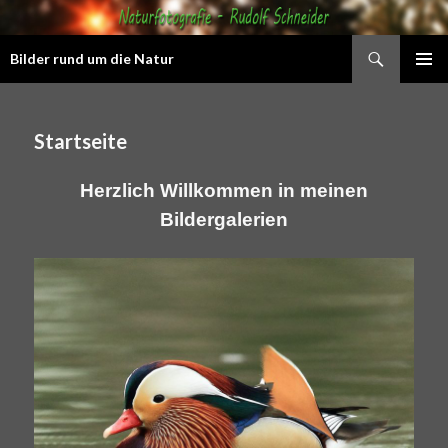
Suchen
Bilder rund um die Natur
Zum
PRIMÄR
Inhalt
MENÜ
springen
Startseite
Herzlich Willkommen in meinen
Bildergalerien